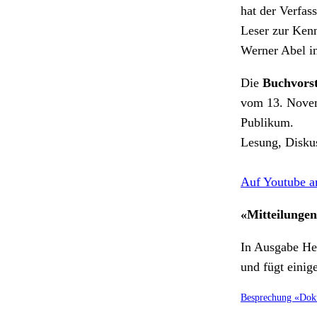
hat der Verfas
Leser zur Kenn
Werner Abel i
Die
Buchvorst
vom 13. Novem
Publikum.
Lesung, Diskus
Auf Youtube a
«Mitteilunge
In Ausgabe Hef
und fügt einig
Besprechung «Dok