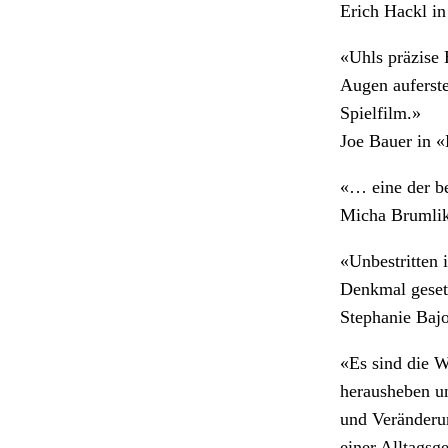
Erich Hackl in
«Uhls präzise 
Augen auferste
Spielfilm.»
Joe Bauer in 
«… eine der b
Micha Brumlik
«Unbestritten 
Denkmal gesetz
Stephanie Bajo
«Es sind die W
herausheben un
und Veränderu
einer Alltagsg