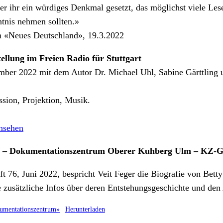
ser ihr ein würdiges Denkmal gesetzt, das möglichst viele Le
tnis nehmen sollten.»
n «Neues Deutschland», 19.3.2022
ellung im Freien Radio für Stuttgart
ber 2022 mit dem Autor Dr. Michael Uhl, Sabine Gärttling
sion, Projektion, Musik.
nsehen
n – Dokumentationszentrum Oberer Kuhberg Ulm – KZ-G
t 76, Juni 2022, bespricht Veit Feger die Biografie von Bett
e zusätzliche Infos über deren Entstehungsgeschichte und den
umentationszentrum»
Herunterladen