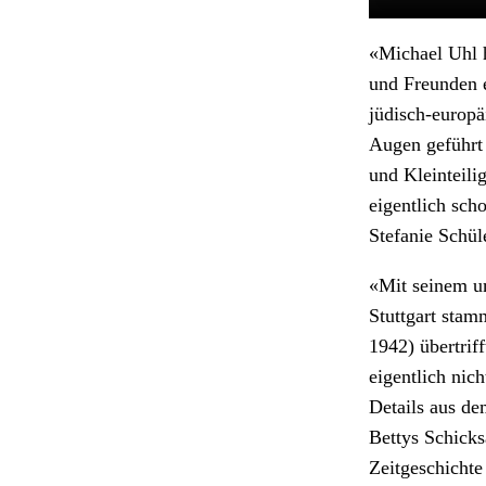
«Michael Uhl 
und Freunden 
jüdisch-europä
Augen geführt 
und Kleinteili
eigentlich sch
Stefanie Schü
«Mit seinem um
Stuttgart sta
1942) übertrif
eigentlich nic
Details aus de
Bettys Schicks
Zeitgeschichte