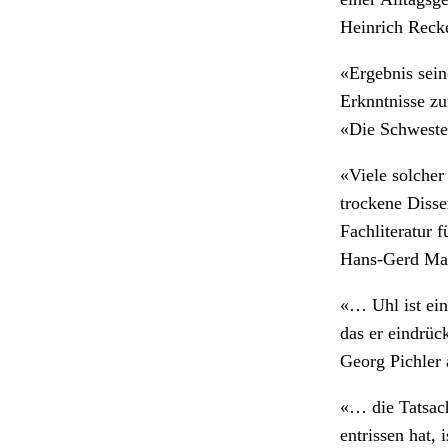
Heinrich Reck
«Ergebnis sein
Erknntnisse zu
«Die Schwester
«Viele solcher
trockene Disser
Fachliteratur 
Hans-Gerd Mar
«… Uhl ist ein
das er eindrüc
Georg Pichler a
«… die Tatsach
entrissen hat,