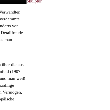
Skulptur
 Verwandten
ttverdammte
nderts vor
 Detailfreude
was man
h über die aus
nfeld (1907–
, und man weiß
nzählige
in Vermögen,
ropäische