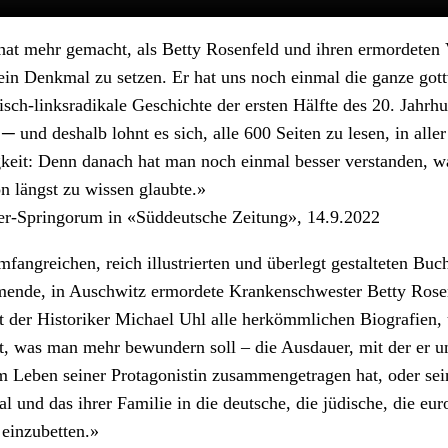
hat mehr gemacht, als Betty Rosenfeld und ihren ermordeten
ein Denkmal zu setzen. Er hat uns noch einmal die ganze go
isch-linksradikale Geschichte der ersten Hälfte des 20. Jahrhu
─ und deshalb lohnt es sich, alle 600 Seiten zu lesen, in aller
gkeit: Denn danach hat man noch einmal besser verstanden, 
on längst zu wissen glaubte.»
ler-Springorum in «Süddeutsche Zeitung», 14.9.2022
fangreichen, reich illustrierten und überlegt gestalteten Buc
mmende, in Auschwitz ermordete Krankenschwester Betty Rose
ft der Historiker Michael Uhl alle herkömmlichen Biografien
ht, was man mehr bewundern soll – die Ausdauer, mit der er u
m Leben seiner Protagonistin zusammengetragen hat, oder se
al und das ihrer Familie in die deutsche, die jüdische, die eu
 einzubetten.»