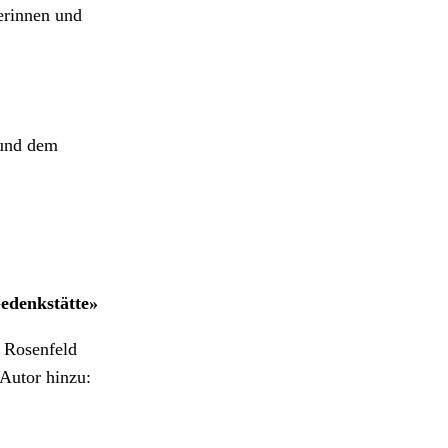
serinnen und
 und dem
edenkstätte»
y Rosenfeld
 Autor hinzu: