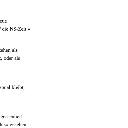
neue
f die NS-Zeit.»
tehen als
, oder als
onal bleibt,
rgessenheit
ch so gesehen