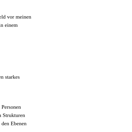
feld vor meinen
in einem
en starkes
r Personen
n Strukturen
f den Ebenen