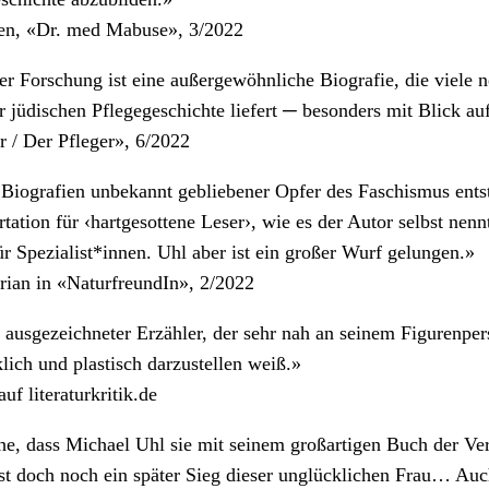
en, «Dr. med Mabuse», 3/2022
er Forschung ist eine außergewöhnliche Biografie, die viele 
r jüdischen Pflegegeschichte liefert ─ besonders mit Blick au
 / Der Pfleger», 6/2022
 Biografien unbekannt gebliebener Opfer des Faschismus ents
tation für ‹hartgesottene Leser›, wie es der Autor selbst nennt
für Spezialist*innen. Uhl aber ist ein großer Wurf gelungen.»
ian in «NaturfreundIn», 2/2022
 ausgezeichneter Erzähler, der sehr nah an seinem Figurenpers
klich und plastisch darzustellen weiß.»
uf literaturkritik.de
e, dass Michael Uhl sie mit seinem großartigen Buch der Ve
 ist doch noch ein später Sieg dieser unglücklichen Frau… Au