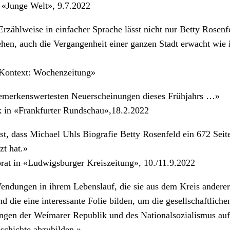
 «Junge Welt», 9.7.2022
Erzählweise in einfacher Sprache lässt nicht nur Betty Rosen
hen, auch die Vergangenheit einer ganzen Stadt erwacht wie 
«Kontext: Wochenzeitung»
emerkenswertesten Neuerscheinungen dieses Frühjahrs …»
 in «Frankfurter Rundschau»,18.2.2022
ist, dass Michael Uhls Biografie Betty Rosenfeld ein 672 Seit
t hat.»
rat in «Ludwigsburger Kreiszeitung», 10./11.9.2022
endungen in ihrem Lebenslauf, die sie aus dem Kreis andere
d die eine interessante Folie bilden, um die gesellschaftliche
ngen der Weímarer Republik und des Nationalsozialismus au
eschichte abzubilden.»